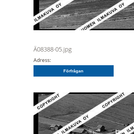
Ä08388-05.jpg
Adress:
Förfrågan