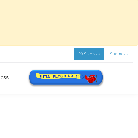
På Svenska
Suomeksi
 OSS