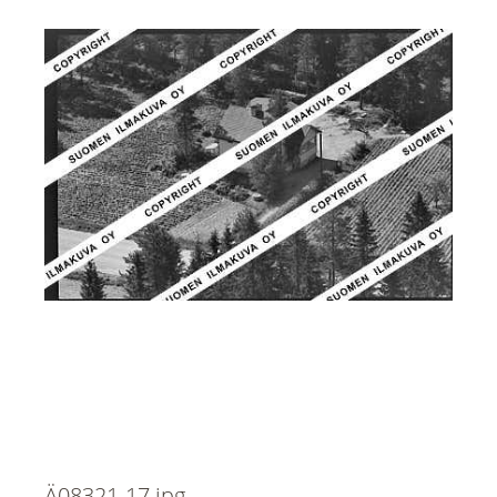
Ä08321-17.jpg