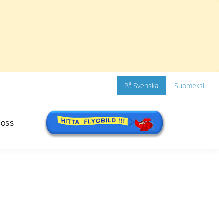
På Svenska
Suomeksi
 OSS