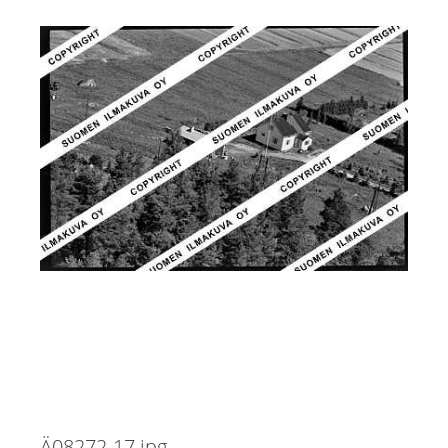
Ä08272-17.jpg