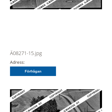
Ä08271-15.jpg
Adress:
Förfrågan