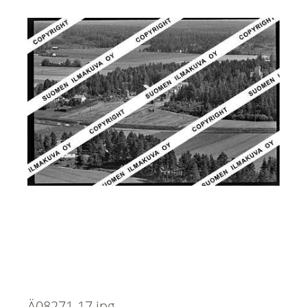
Ä08271-17.jpg