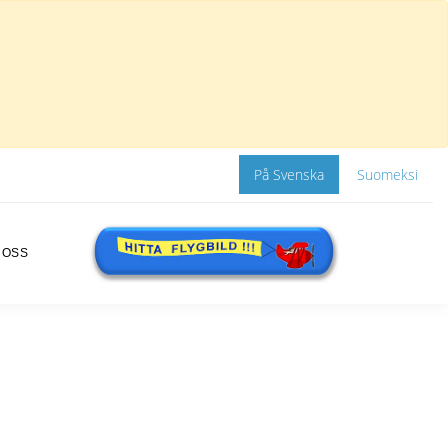
På Svenska
Suomeksi
 OSS