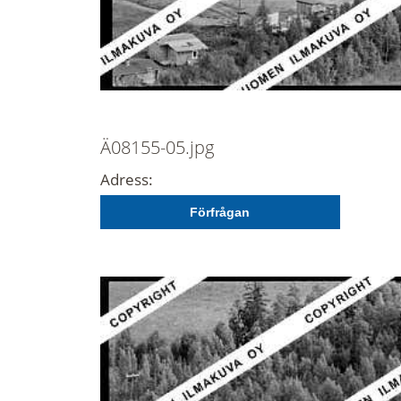
Ä08155-05.jpg
Adress:
Förfrågan