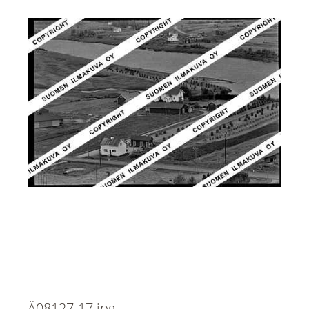
Ä08127-17.jpg